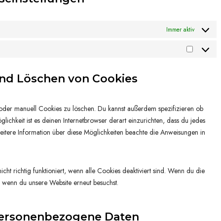
r
c
o
v
e
o
i
w
Immer aktiv
g
c
o
l
e
r
M
e
s
d
a
-
o
und Löschen von Cookies
p
r
r
n
r
k
e
s
e
e
c
t
oder manuell Cookies zu löschen. Du kannst außerdem spezifizieren ob
s
t
a
i
glichkeit ist es deinen Internetbrowser derart einzurichten, dass du jedes
s
i
p
g
 weitere Information über diese Möglichkeiten beachte die Anweisungen in
n
t
e
g
c
s
h
cht richtig funktioniert, wenn alle Cookies deaktiviert sind. Wenn du die
a
, wenn du unsere Website erneut besuchst.
 personenbezogene Daten