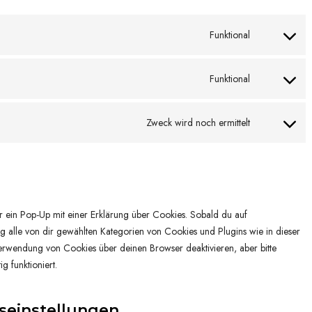
Funktional
C
o
n
Funktional
C
s
o
e
n
Zweck wird noch ermittelt
n
C
s
t
o
e
t
n
n
o
s
t
s
e
t
e
n
r ein Pop-Up mit einer Erklärung über Cookies. Sobald du auf
o
r
t
gung alle von dir gewählten Kategorien von Cookies und Plugins wie in dieser
s
v
t
rwendung von Cookies über deinen Browser deaktivieren, aber bitte
e
i
o
g funktioniert.
r
c
s
v
e
e
i
gseinstellungen
g