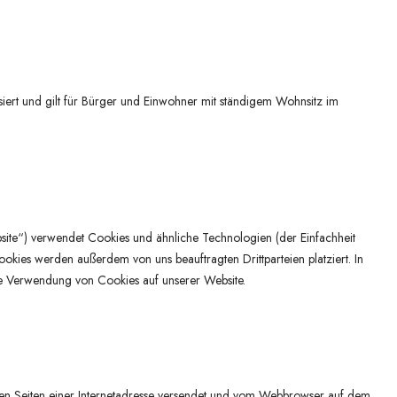
siert und gilt für Bürger und Einwohner mit ständigem Wohnsitz im
ite“) verwendet Cookies und ähnliche Technologien (der Einfachheit
okies werden außerdem von uns beauftragten Drittparteien platziert. In
e Verwendung von Cookies auf unserer Website.
 den Seiten einer Internetadresse versendet und vom Webbrowser auf dem