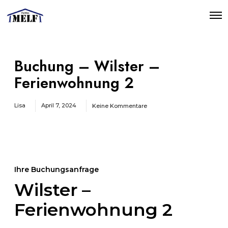
O
p
e
n
M
e
Buchung – Wilster –
n
u
Ferienwohnung 2
Lisa
April 7, 2024
Keine Kommentare
Ihre Buchungsanfrage
Wilster –
Ferienwohnung 2