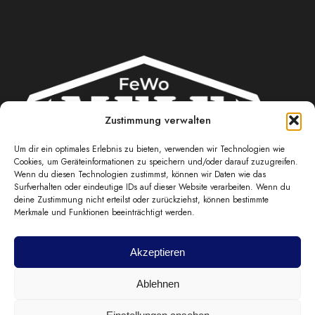
Zustimmung verwalten
Um dir ein optimales Erlebnis zu bieten, verwenden wir Technologien wie
Cookies, um Geräteinformationen zu speichern und/oder darauf zuzugreifen.
Wenn du diesen Technologien zustimmst, können wir Daten wie das
JETZT MEHR ERFAHREN
Surfverhalten oder eindeutige IDs auf dieser Website verarbeiten. Wenn du
deine Zustimmung nicht erteilst oder zurückziehst, können bestimmte
Merkmale und Funktionen beeinträchtigt werden.
FAQs
Jetzt Anfragen
Akzeptieren
Home
Ferienwohnungen
FAQs
Ablehnen
Impressum
Datenschutz
Cookie-Richtlinie (EU)