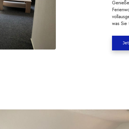
Genießen
Ferienw
vollausg
was Sie 
Je