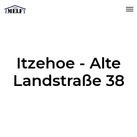
O
p
e
n
M
e
n
u
Itzehoe - Alte
Landstraße 38