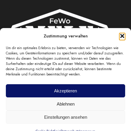
Zustimmung verwalten
Um dir ein optimales Erlebnis zu bieten, verwenden wir Technologien wie
Cookies, um Geräteinformationen zu speichern und/oder darauf zuzugreifen.
Wenn du diesen Technologien zustimmst, können wir Daten wie das
JETZT MEHR ERFAHREN
Surfverhalten oder eindeutige IDs auf dieser Website verarbeiten. Wenn du
deine Zustimmung nicht erteilst oder zurückziehst, können bestimmte
Merkmale und Funktionen beeinträchtigt werden.
FAQs
Jetzt Anfragen
Akzeptieren
Home
Ferienwohnungen
FAQs
Ablehnen
Impressum
Datenschutz
Cookie-Richtlinie (EU)
Einstellungen ansehen