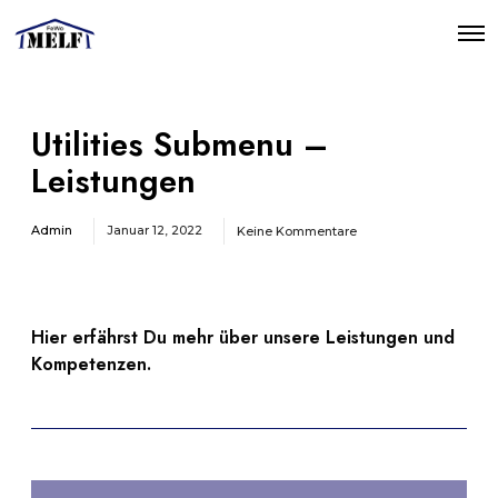
O
p
e
n
M
e
Utilities Submenu –
n
u
Leistungen
Admin
Januar 12, 2022
Keine Kommentare
Hier erfährst Du mehr über unsere Leistungen und
Kompetenzen.